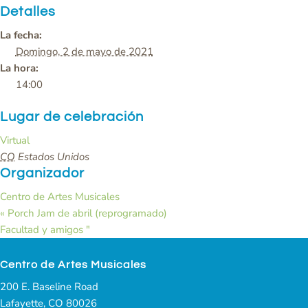
Detalles
La fecha:
Domingo, 2 de mayo de 2021
La hora:
14:00
Lugar de celebración
Virtual
CO
Estados Unidos
Organizador
Centro de Artes Musicales
«
Porch Jam de abril (reprogramado)
Facultad y amigos
"
Centro de Artes Musicales
200 E. Baseline Road
Lafayette, CO 80026