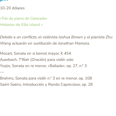
10-20 dólares
«Trío de piano de Colorado
»
Historias de Ellis Island
»
Debido a un conflicto, el violinista Joshua Brown y el pianista Zhu
Wang actuarán en sustitución de Jonathan Mamora.
Mozart, Sonata en si bemol mayor, K 454
Auerbach,
T’filah
(
Oración
) para violín solo
Ysaÿe, Sonata en re menor, «Ballade», op. 27, n.º 3
—
Brahms, Sonata para violín n.º 3 en re menor, op. 108
Saint-Saëns, Introducción y Rondo Capriccioso, op. 28