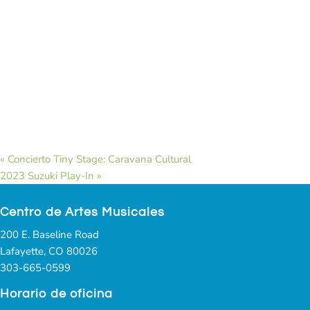
«
Concierto Tiny Stage: Caravana Cultural
2023 Suzuki Play-In
»
Centro de Artes Musicales
200 E. Baseline Road
Lafayette, CO 80026
303-665-0599
Horario de oficina