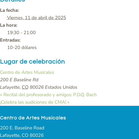
La fecha:
Viernes, 11 de abril de 2025
La hora:
19:30 - 21:00
Entradas:
10-20 dólares
Lugar de celebración
Centro de Artes Musicales
200 E Baseline Rd
Lafayette
,
CO
80026
Estados Unidos
«
Recital del profesorado y amigos: P.D.Q. Bach
¡Celebra las audiciones de CMA!
»
Centro de Artes Musicales
200 E. Baseline Road
Lafayette, CO 80026