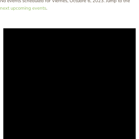
No events scheduled for Viernes, Octubre 6, 2023. Jump to the
next upcoming events
.