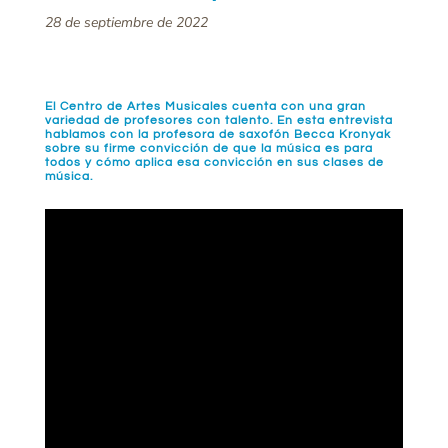
28 de septiembre de 2022
El Centro de Artes Musicales cuenta con una gran
variedad de profesores con talento. En esta entrevista
hablamos con la profesora de saxofón Becca Kronyak
sobre su firme convicción de que la música es para
todos y cómo aplica esa convicción en sus clases de
música.