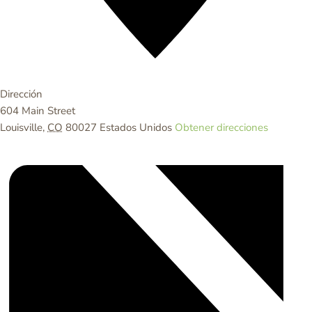
Dirección
604 Main Street
Louisville
,
CO
80027
Estados Unidos
Obtener direcciones