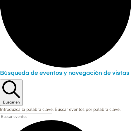
Events
Búsqueda de eventos y navegación de vistas
for
Miércoles,
Mayo
Buscar en
17,
Introduzca la palabra clave. Buscar eventos por palabra clave.
2023