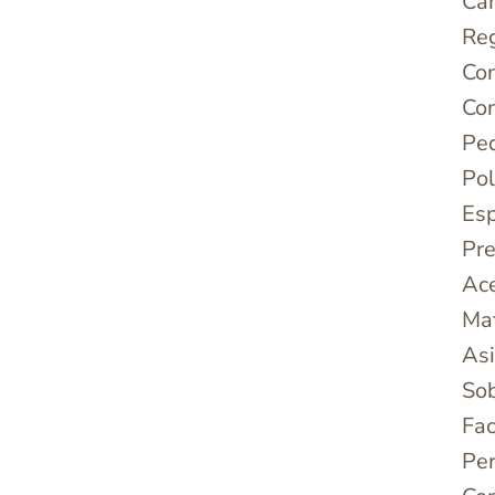
Cam
Reg
Con
Con
Pe
Pol
Esp
Pre
Ac
Mat
Asi
Sob
Fac
Pe