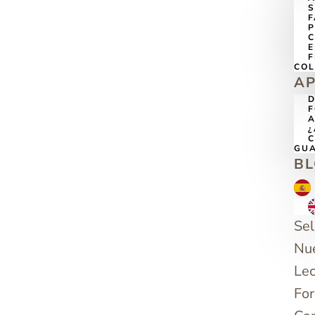
C
F
CO
A
A
¿
C
GU
B
Sel
Nu
Lec
For