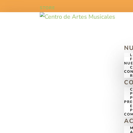
STORE
N
L
F
NUE
C
CON
R
CO
C
P
P
PRE
E
P
COM
A
M
A