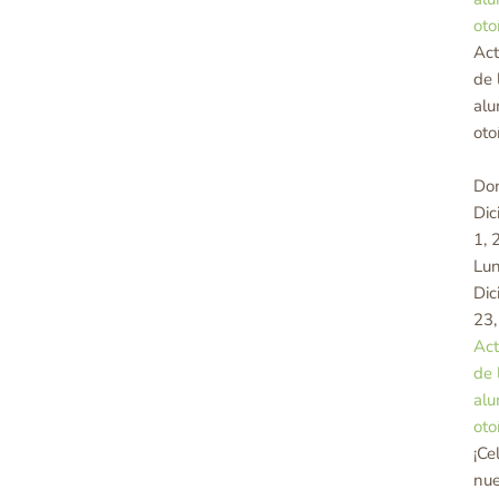
oto
Act
de 
al
oto
Do
Dic
1, 
Lun
Dic
23,
Act
de 
al
oto
¡Ce
nue