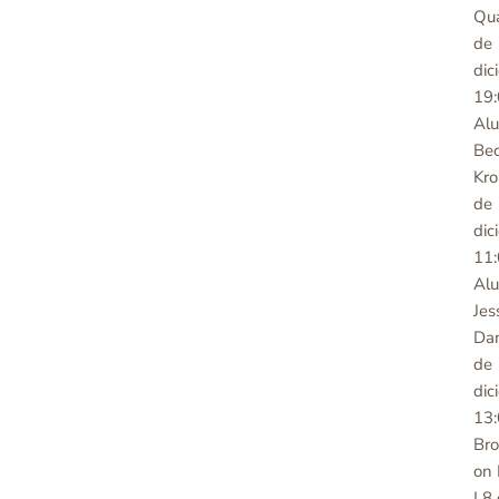
Qu
de
dic
19:
Al
Be
Kro
de
dic
11:
Al
Jes
Dan
de
dic
13:
Br
on 
| 8