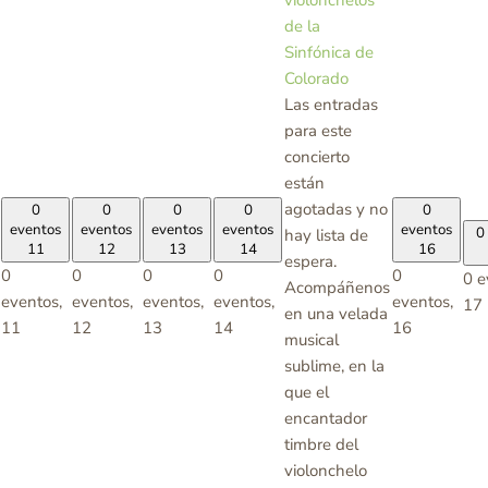
de la
Sinfónica de
Colorado
Las entradas
para este
concierto
están
agotadas y no
0
0
0
0
0
eventos
eventos
eventos
eventos
eventos
0
hay lista de
11
12
13
14
16
espera.
0
0
0
0
0
0 e
Acompáñenos
eventos,
eventos,
eventos,
eventos,
eventos,
17
en una velada
11
12
13
14
16
musical
sublime, en la
que el
encantador
timbre del
violonchelo