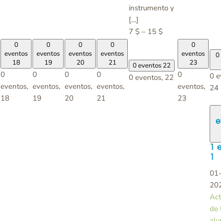
instrumento y
[…]
7 $ – 15 $
0
0
0
0
0
eventos
eventos
eventos
eventos
eventos
0
18
19
20
21
23
0 eventos
22
0
0
0
0
0
0 e
0 eventos,
22
eventos,
eventos,
eventos,
eventos,
eventos,
24
18
19
20
21
23
e
1 
1
01
20
Act
de 
al