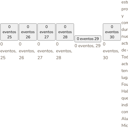
est
pro
y
co
0
0
0
0
0
dur
eventos
eventos
eventos
eventos
eventos
nue
25
26
27
28
30
0 eventos
29
act
0
0
0
0
0
0 eventos,
29
de 
eventos,
eventos,
eventos,
eventos,
eventos,
Tod
25
26
27
28
30
act
ten
lug
Fou
Hal
que
ind
con
Al
Mic