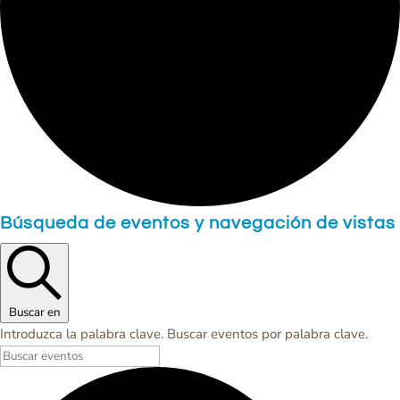
Eventos
Búsqueda de eventos y navegación de vistas
Buscar en
Introduzca la palabra clave. Buscar eventos por palabra clave.