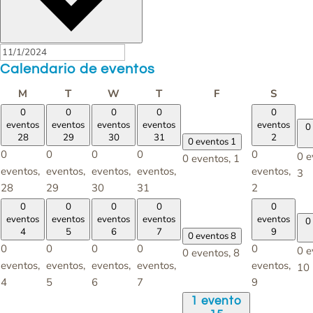
Calendario de eventos
Lunes
Martes
Miércoles
Jueves
Viernes
Sábado
M
T
W
T
F
S
0
0
0
0
0
eventos
eventos
eventos
eventos
eventos
0
28
29
30
31
2
0 eventos
1
0
0
0
0
0
0 e
0 eventos,
1
eventos,
eventos,
eventos,
eventos,
eventos,
3
28
29
30
31
2
0
0
0
0
0
eventos
eventos
eventos
eventos
eventos
0
4
5
6
7
9
0 eventos
8
0
0
0
0
0
0 e
0 eventos,
8
eventos,
eventos,
eventos,
eventos,
eventos,
10
4
5
6
7
9
1 evento