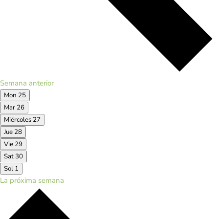
Semana anterior
Mon
25
Mar
26
Miércoles
27
Jue
28
Vie
29
Sat
30
Sol
1
La próxima semana