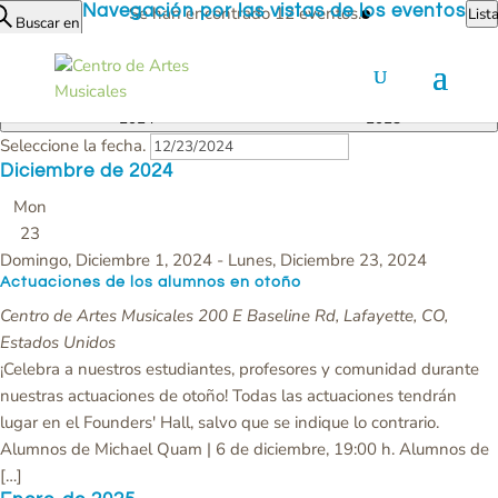
Eventos
Navegación por las vistas de los eventos
Se han encontrado 12 eventos.
List
Buscar en
Hoy
12/23/2024
Lunes, Diciembre 23,
5/2/2025
Viernes, Mayo 2,
 - 
2024
2025
Seleccione la fecha.
Diciembre de 2024
Mon
23
Domingo, Diciembre 1, 2024
-
Lunes, Diciembre 23, 2024
Actuaciones de los alumnos en otoño
Centro de Artes Musicales
200 E Baseline Rd, Lafayette, CO,
Estados Unidos
¡Celebra a nuestros estudiantes, profesores y comunidad durante
nuestras actuaciones de otoño! Todas las actuaciones tendrán
lugar en el Founders' Hall, salvo que se indique lo contrario.
Alumnos de Michael Quam | 6 de diciembre, 19:00 h. Alumnos de
[…]